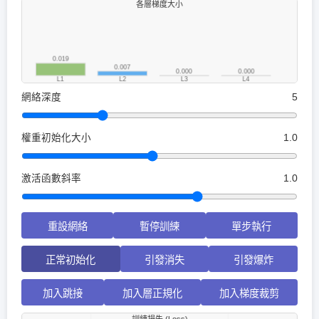
網絡深度
5
權重初始化大小
1.0
激活函數斜率
1.0
重設網絡
暫停訓練
單步執行
正常初始化
引發消失
引發爆炸
加入跳接
加入層正規化
加入梯度裁剪